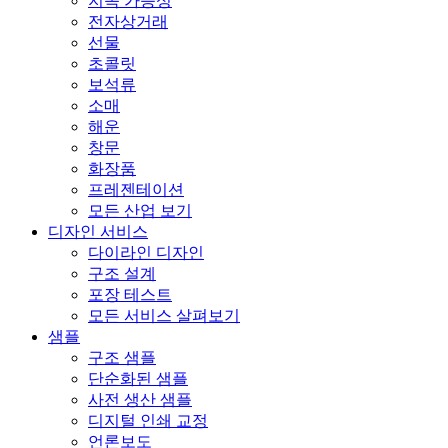
지속 가능성
전자상거래
선물
초콜릿
보석류
소매
해운
창문
화장품
프레젠테이션
모든 산업 보기
디자인 서비스
다이라인 디자인
구조 설계
포장 테스트
모든 서비스 살펴보기
샘플
구조 샘플
단순화된 샘플
사전 생산 샘플
디지털 인쇄 교정
언론보도