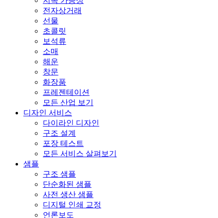
지속 가능성
전자상거래
선물
초콜릿
보석류
소매
해운
창문
화장품
프레젠테이션
모든 산업 보기
디자인 서비스
다이라인 디자인
구조 설계
포장 테스트
모든 서비스 살펴보기
샘플
구조 샘플
단순화된 샘플
사전 생산 샘플
디지털 인쇄 교정
언론보도