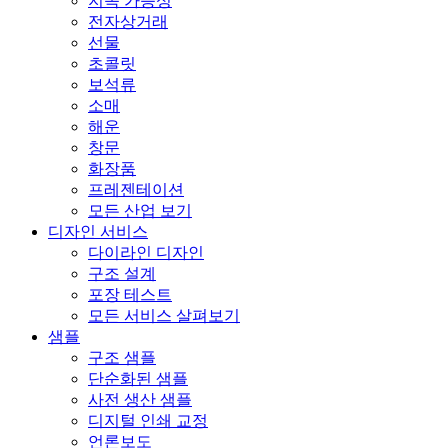
지속 가능성
전자상거래
선물
초콜릿
보석류
소매
해운
창문
화장품
프레젠테이션
모든 산업 보기
디자인 서비스
다이라인 디자인
구조 설계
포장 테스트
모든 서비스 살펴보기
샘플
구조 샘플
단순화된 샘플
사전 생산 샘플
디지털 인쇄 교정
언론보도