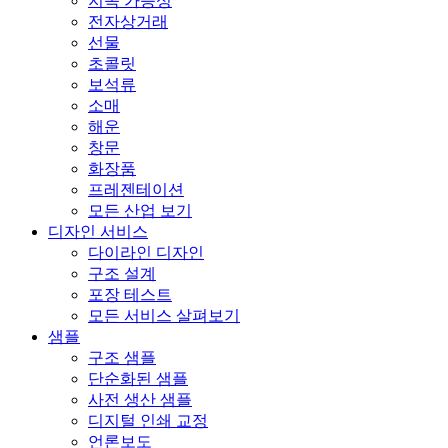
지속 가능성
전자상거래
선물
초콜릿
보석류
소매
해운
창문
화장품
프레젠테이션
모든 산업 보기
디자인 서비스
다이라인 디자인
구조 설계
포장 테스트
모든 서비스 살펴보기
샘플
구조 샘플
단순화된 샘플
사전 생산 샘플
디지털 인쇄 교정
언론보도