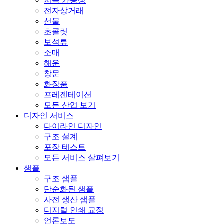
지속 가능성
전자상거래
선물
초콜릿
보석류
소매
해운
창문
화장품
프레젠테이션
모든 산업 보기
디자인 서비스
다이라인 디자인
구조 설계
포장 테스트
모든 서비스 살펴보기
샘플
구조 샘플
단순화된 샘플
사전 생산 샘플
디지털 인쇄 교정
언론보도